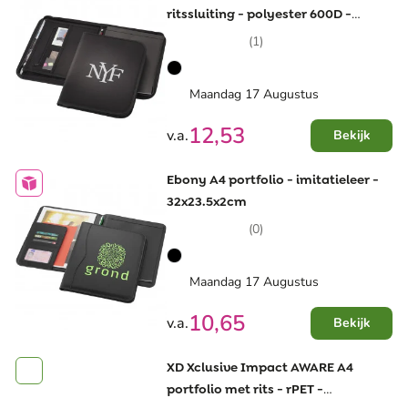
ritssluiting - polyester 600D -
33.5x23.5x3cm
(1)
Maandag 17 Augustus
12,53
v.a.
Bekijk
Ebony A4 portfolio - imitatieleer -
32x23.5x2cm
(0)
Maandag 17 Augustus
10,65
v.a.
Bekijk
XD Xclusive Impact AWARE A4
portfolio met rits - rPET -