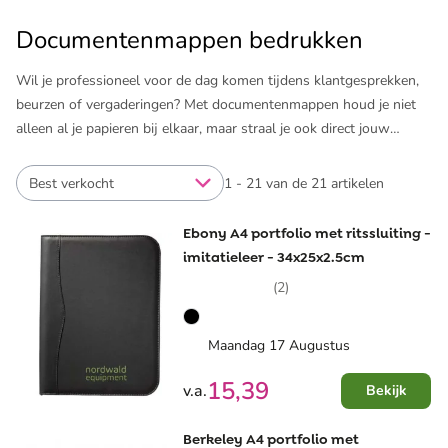
Documentenmappen bedrukken
Wil je professioneel voor de dag komen tijdens klantgesprekken,
beurzen of vergaderingen? Met documentenmappen houd je niet
alleen al je papieren bij elkaar, maar straal je ook direct jouw
merkidentiteit uit. Zeker met een luxe documentmap van
(imitatie)leer of een portfolio inclusief notitieboek en
Best verkocht
1 - 21 van de 21 artikelen
insteekvakken. Alles netjes georganiseerd én opvallend
gepresenteerd? Dat zit wel goed.
Ebony A4 portfolio met ritssluiting -
imitatieleer - 34x25x2.5cm
Bij Pinkcube bestel je fluitend je favoriete documentenmap,
(2)
bedrukt met logo of een boodschap. Van klassieke A4-mappen tot
multifunctionele portfolio’s: kies je model, upload je logo en
ontvang razendsnel een gratis digitaal ontwerp. Binnen een uur zie
Maandag 17 Augustus
je precies hoe jouw bedrukte documentenmap eruit komt te zien.
15,39
v.a.
Bekijk
Ontdek de mogelijkheden en vraag een offerte aan.
Berkeley A4 portfolio met