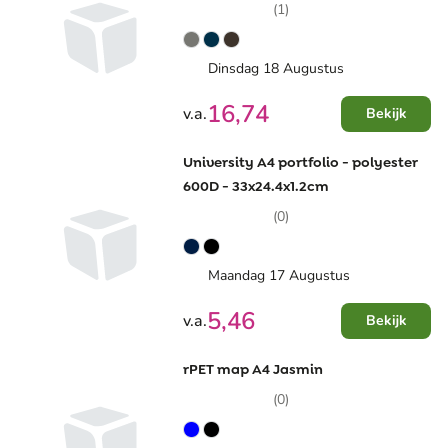
33.1x24.5x2cm
(1)
Dinsdag 18 Augustus
16,74
v.a.
Bekijk
University A4 portfolio - polyester
600D - 33x24.4x1.2cm
(0)
Maandag 17 Augustus
5,46
v.a.
Bekijk
rPET map A4 Jasmin
(0)