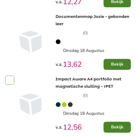
12,27
v.a.
Bekijk
Documentenmap Josie - gebonden
leer
(0)
Dinsdag 18 Augustus
13,62
v.a.
Bekijk
Impact Aware A4 portfolio met
magnetische sluiting - rPET
(0)
Dinsdag 18 Augustus
12,56
v.a.
Bekijk