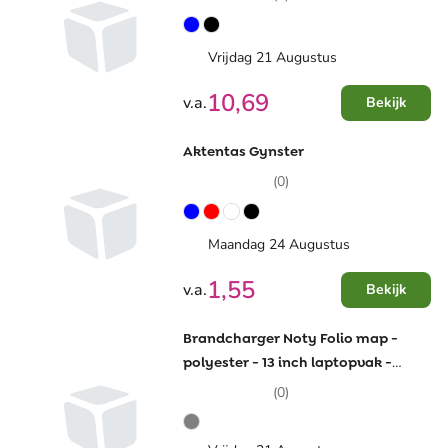
Vrijdag 21 Augustus
10,69
v.a.
Bekijk
Aktentas Gynster
(0)
Maandag 24 Augustus
1,55
v.a.
Bekijk
Brandcharger Noty Folio map -
polyester - 13 inch laptopvak -
magnetische sluting
(0)