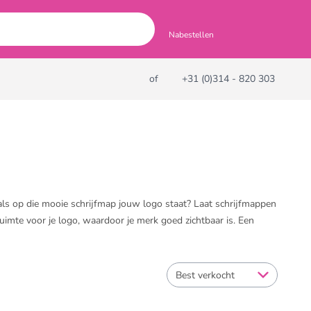
Nabestellen
of
+31 (0)314 - 820 303
ls op die mooie schrijfmap jouw logo staat? Laat schrijfmappen
uimte voor je logo, waardoor je merk goed zichtbaar is. Een
 notitieboek
. Een compleet en praktisch geschenk, waar de
Best verkocht