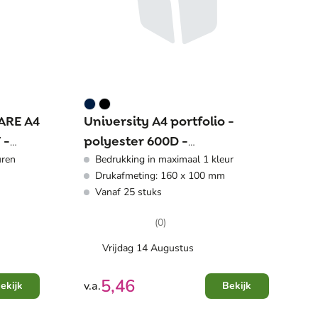
ARE A4
University A4 portfolio -
 -
polyester 600D -
uren
Bedrukking in maximaal 1 kleur
33x24.4x1.2cm
Drukafmeting: 160 x 100 mm
Vanaf 25 stuks
(0)
Vrijdag 14 Augustus
5,46
v.a.
ekijk
Bekijk