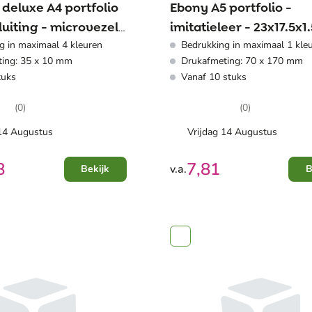
 deluxe A4 portfolio
Ebony A5 portfolio -
luiting - microvezel
imitatieleer - 23x17.5x
g in maximaal 4 kleuren
Bedrukking in maximaal 1 kle
x4cm
ing: 35 x 10 mm
Drukafmeting: 70 x 170 mm
tuks
Vanaf 10 stuks
(0)
(0)
 14 Augustus
Vrijdag 14 Augustus
8
7,81
v.a.
Bekijk
B