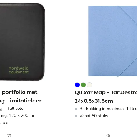
 portfolio met
Quixar Map - Tarwestro
ng - imitatieleer -
24x0.5x31.5cm
 in full color
.5cm
Bedrukking in maximaal 1 kle
ting: 120 x 200 mm
Vanaf 50 stuks
stuks
(2)
(0)