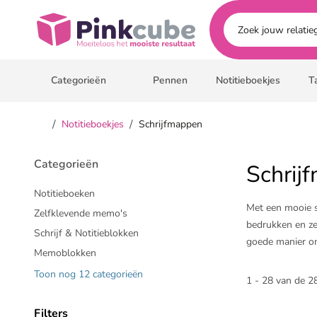
Ga naar hoofdinhoud
Pinkcube
Categorieën
Pennen
Notitieboekjes
T
/
/
Notitieboekjes
Schrijfmappen
Categorieën
Schrij
Notitieboeken
Met een mooie s
Zelfklevende memo's
bedrukken en zet
Schrijf & Notitieblokken
goede manier om
Memoblokken
Toon nog 12 categorieën
Combineer de be
1 - 28 van de 28
ontvangers goe
Filters