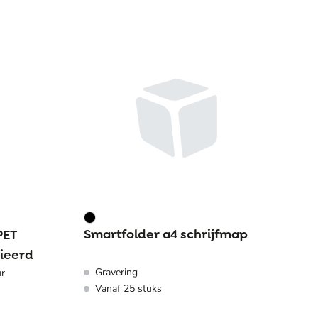
Smartfolder a4 schrijfmap
PET
nieerd
Gravering
ur
Vanaf 25 stuks