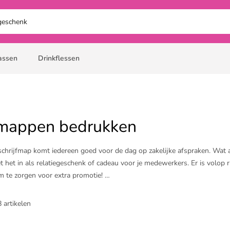
assen
Drinkflessen
fmappen bedrukken
chrijfmap komt iedereen goed voor de dag op zakelijke afspraken. Wat a
 het in als relatiegeschenk of cadeau voor je medewerkers. Er is volop r
 te zorgen voor extra promotie!
drukte schrijfmappen met een ​
luxe pennenset met logo
bedrukt
 artikelen
d mee voor de dag komen.