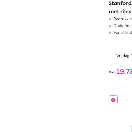
Stanford
met ritss
Bedrukkin
- 34x28
Drukafmet
Vanaf 5 s
Vrijdag
19,7
v.a.