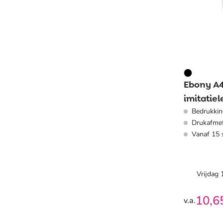
Ebony A4 
imitatie
Bedrukkin
Drukafme
Vanaf 15 
Vrijdag
10,6
v.a.