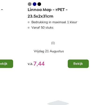
 -
Linnoa Map - rPET -
23.5x2x31cm
Bedrukking in maximaal 1 kleur
Vanaf 50 stuks
(0)
Vrijdag 21 Augustus
7,44
v.a.
ekijk
Bekijk