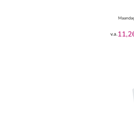
Maandag
11,2
v.a.