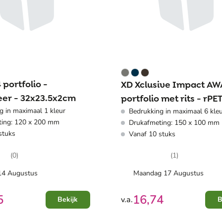
portfolio -
XD Xclusive Impact AW
leer - 32x23.5x2cm
portfolio met rits - rPET
g in maximaal 1 kleur
Bedrukking in maximaal 6 kle
33.1x24.5x2cm
ting: 120 x 200 mm
Drukafmeting: 150 x 100 mm
stuks
Vanaf 10 stuks
(0)
(1)
 14 Augustus
Maandag 17 Augustus
5
16,74
v.a.
Bekijk
B