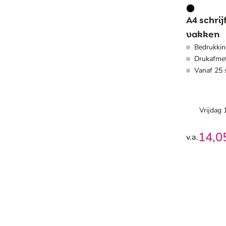
A4 schrij
vakken
Bedrukkin
Drukafmet
Vanaf 25 
Vrijdag
14,0
v.a.