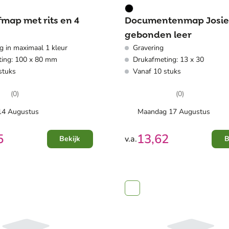
fmap met rits en 4
Documentenmap Josie
gebonden leer
g in maximaal 1 kleur
Gravering
ing: 100 x 80 mm
Drukafmeting: 13 x 30
stuks
Vanaf 10 stuks
(0)
(0)
 14 Augustus
Maandag 17 Augustus
5
13,62
v.a.
Bekijk
B