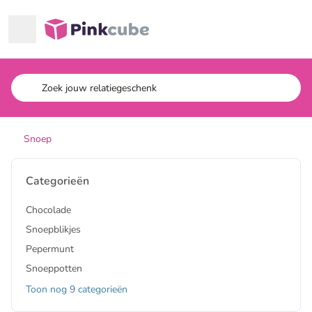
Ga naar hoofdinhoud
Pinkcube
Snoep
Categorieën
Chocolade
Snoepblikjes
Pepermunt
Snoeppotten
Toon nog 9 categorieën