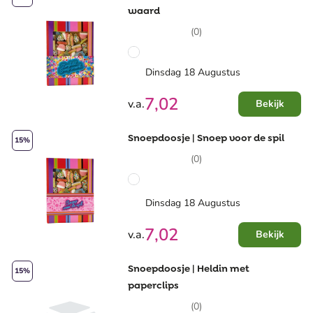
waard
(0)
Dinsdag 18 Augustus
7,02
v.a.
Bekijk
Snoepdoosje | Snoep voor de spil
15%
(0)
Dinsdag 18 Augustus
7,02
v.a.
Bekijk
Snoepdoosje | Heldin met
15%
paperclips
(0)