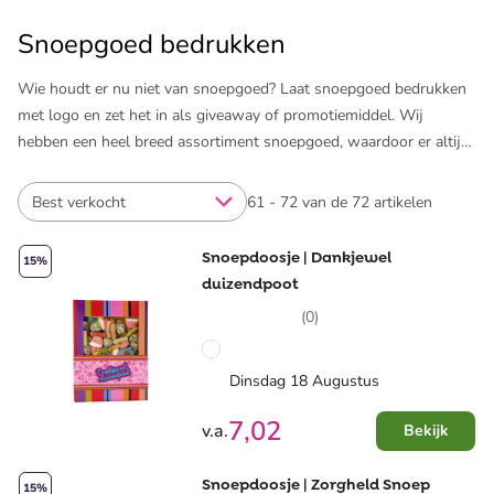
Snoepgoed bedrukken
Wie houdt er nu niet van snoepgoed? Laat snoepgoed bedrukken
met logo en zet het in als giveaway of promotiemiddel. Wij
hebben een heel breed assortiment snoepgoed, waardoor er altijd
wel iets lekkers bij zit voor jouw doelgroep. Afhankelijk van het
soort snoepgoed, bedrukken we de verpakking of het snoep. Per
Best verkocht
61 - 72 van de 72 artikelen
product zie je wat de bedrukkingsmogelijkheden zijn. Wij zorgen er
sowieso voor dat het logo er perfect op staat!
Snoepdoosje | Dankjewel
15%
duizendpoot
Op deze pagina zie je wat voor snoepgoed wij bedrukken met
(0)
logo, tekst of een eigen ontwerp. Filter heel eenvoudig op het type
snoepgoed, de inhoud en/of het merk. Natuurlijk bedrukken we
ook snoepgoed voor speciale gelegenheden, zoals ​
paaschocolade
Dinsdag 18 Augustus
of ​
sinterklaaschocolade
. Ontdek het aanbod en verras je
7,02
v.a.
Bekijk
medewerkers, klanten of relaties met wat lekkers!
Snoepdoosje | Zorgheld Snoep
15%