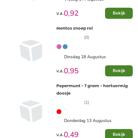
0,92
v.a.
Bekijk
Mentos snoep rol
(0)
Dinsdag 18 Augustus
0,95
v.a.
Bekijk
Pepermunt - 7 gram - hartvormig
doosje
(1)
Donderdag 13 Augustus
0,49
v.a.
Bekijk