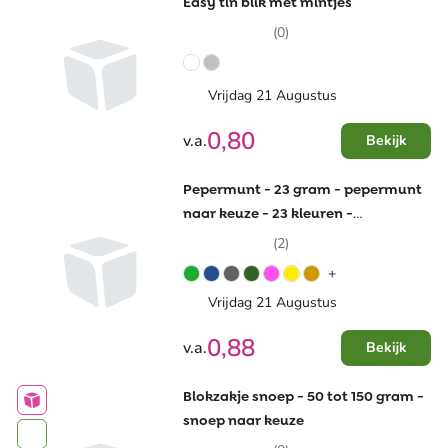
Easy tin blik met mintjes
(0)
Vrijdag 21 Augustus
0,80
v.a.
Bekijk
Pepermunt - 23 gram - pepermunt
naar keuze - 23 kleuren -
scharnierblik
(2)
+
Vrijdag 21 Augustus
0,88
v.a.
Bekijk
Blokzakje snoep - 50 tot 150 gram -
snoep naar keuze