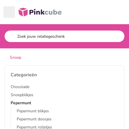
Ga naar hoofdinhoud
Pinkcube
Snoep
Categorieën
Chocolade
Snoepblikjes
Pepermunt
Pepermunt blikjes
Pepermunt doosjes
Pepermunt rolletjes