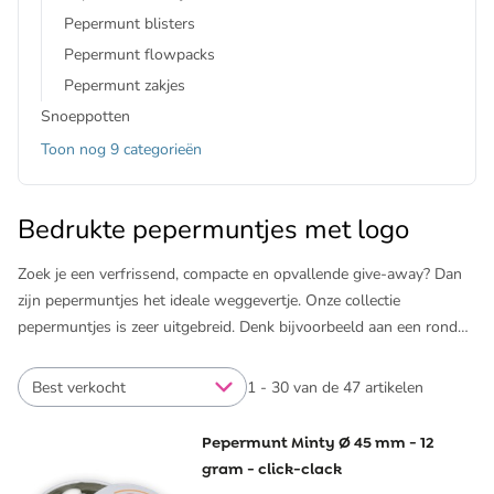
Pepermunt blisters
Pepermunt flowpacks
Pepermunt zakjes
Snoeppotten
Toon nog 9 categorieën
Bedrukte pepermuntjes met logo
Zoek je een verfrissend, compacte en opvallende give-away? Dan
zijn pepermuntjes het ideale weggevertje. Onze collectie
pepermuntjes is zeer uitgebreid. Denk bijvoorbeeld aan een
rond
pepermuntblikje
met 'clic clac' sluiting waarvan je de deksel kunt
bedrukken. Voor pepermuntjes met een luxere uitstraling kun je
Best verkocht
1 - 30 van de 47 artikelen
kiezen voor
pepermuntzakjes
waarvan je het kartonnetje zelf kunt
personaliseren. Wil je een pepermunt give-away die gemakkelijk in
Pepermunt Minty Ø 45 mm - 12
je broekzak past? Kies dan voor
pepermunt blisters
. De omslag
gram - click-clack
van het doosje kun je in full colour laten bedrukken. Ook kun je bij