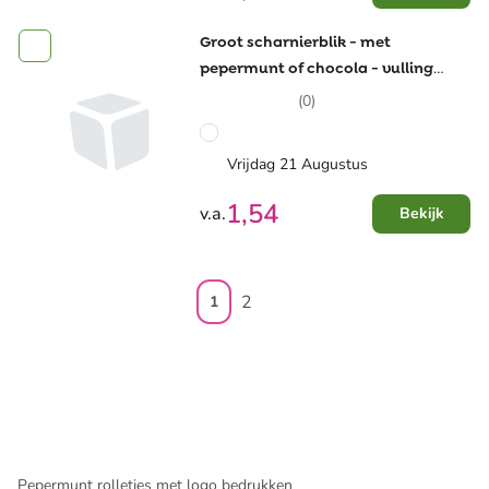
Groot scharnierblik - met
pepermunt of chocola - vulling
naar keuze
(0)
Vrijdag 21 Augustus
1,54
v.a.
Bekijk
2
1
Pepermunt rolletjes met logo bedrukken