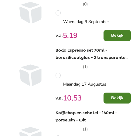
(0)
Woensdag 9 September
5,19
v.a.
Bekijk
Boda Espresso set 70ml -
borosilicaatglas - 2 transparante
Espressoglazen -
(1)
geschenkverpakking
Maandag 17 Augustus
10,53
v.a.
Bekijk
Koffiekop en schotel - 160ml -
porselein - wit
(1)