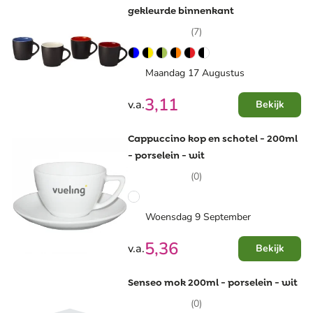
gekleurde binnenkant
(7)
Maandag 17 Augustus
3,11
v.a.
Bekijk
Cappuccino kop en schotel - 200ml
- porselein - wit
(0)
Woensdag 9 September
5,36
v.a.
Bekijk
Senseo mok 200ml - porselein - wit
(0)