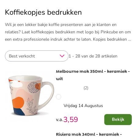
Koffiekopjes bedrukken
Wil je een lekker bakje koffie presenteren aan je klanten en
relaties? Laat koffiekopjes bedrukken met logo bij Pinkcube en om
een extra professionele indruk achter te laten. Kopjes bedrukken of
een compleet bedrukt servies: Pinkcube regelt het voor je. De
koffiekopjes zijn van hoogwaardige kwaliteit en te bestellen in
Best verkocht
1 - 28 van de 28 artikelen
kleine oplage vanaf 5 stuks. Wil je koffiekopjes laten bedrukken
voor een 'gewone' kop koffie, cappuccino of espresso? Dankzij het
Melbourne mok 350ml - keramiek -
brede assortiment van Pinkcube vind je bij ons altijd de juiste
wit
bedrukte koffiekopjes. Ook voor Senseo apparaten.
(2)
Met behulp van de filters aan de linkerzijde vind je supersnel je
favoriete koffiekopjes met logo. En vergeet ook niet onze andere
Vrijdag 14 Augustus
producten te bekijken, zoals ​
waterflesjes met logo
of ​
bedrukte
3,59
v.a.
Bekijk
kartonnen bekers
. Alles om ervoor te zorgen dat je merk extra
goed zichtbaar is!
Riviera mok 340ml - keramiek -