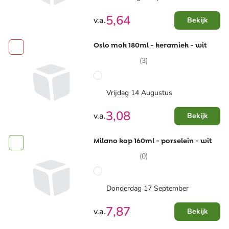
5,64
v.a.
Bekijk
Oslo mok 180ml - keramiek - wit
(3)
Vrijdag 14 Augustus
3,08
v.a.
Bekijk
Milano kop 160ml - porselein - wit
(0)
Donderdag 17 September
7,87
v.a.
Bekijk