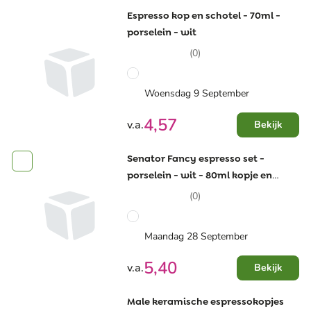
Espresso kop en schotel - 70ml -
porselein - wit
(0)
Woensdag 9 September
4,57
v.a.
Bekijk
Senator Fancy espresso set -
porselein - wit - 80ml kopje en
schoteltje
(0)
Maandag 28 September
5,40
v.a.
Bekijk
Male keramische espressokopjes