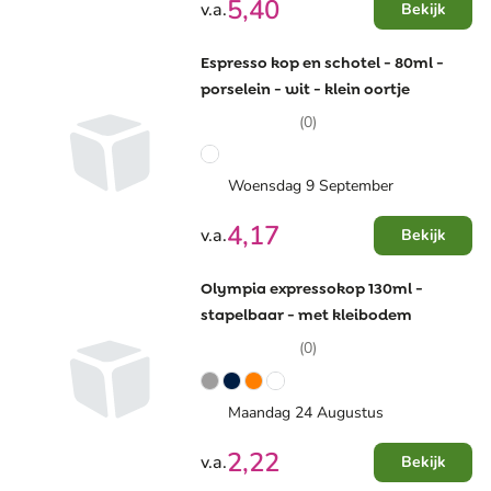
5,40
v.a.
Bekijk
Espresso kop en schotel - 80ml -
porselein - wit - klein oortje
(0)
Woensdag 9 September
4,17
v.a.
Bekijk
Olympia expressokop 130ml -
stapelbaar - met kleibodem
(0)
Maandag 24 Augustus
2,22
v.a.
Bekijk