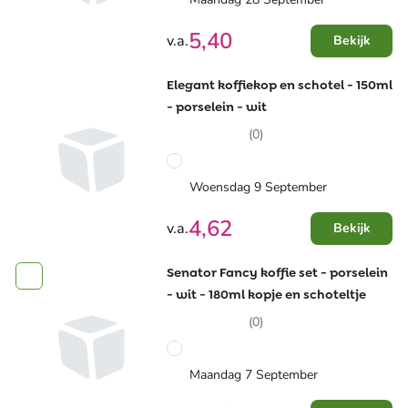
5,40
v.a.
Bekijk
Elegant koffiekop en schotel - 150ml
- porselein - wit
(0)
Woensdag 9 September
4,62
v.a.
Bekijk
Senator Fancy koffie set - porselein
- wit - 180ml kopje en schoteltje
(0)
Maandag 7 September