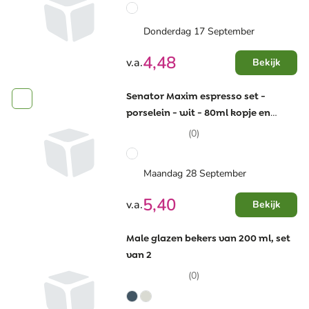
Donderdag 17 September
4,48
v.a.
Bekijk
Senator Maxim espresso set -
porselein - wit - 80ml kopje en
schoteltje
(0)
Maandag 28 September
5,40
v.a.
Bekijk
Male glazen bekers van 200 ml, set
van 2
(0)