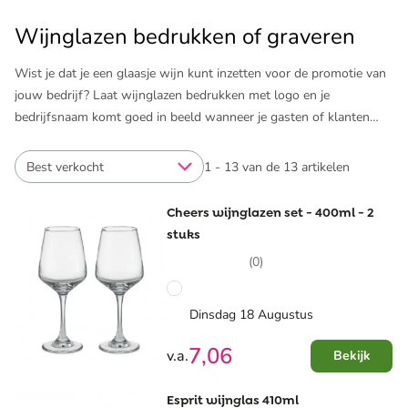
Wijnglazen bedrukken of graveren
Wist je dat je een glaasje wijn kunt inzetten voor de promotie van
jouw bedrijf? Laat wijnglazen bedrukken met logo en je
bedrijfsnaam komt goed in beeld wanneer je gasten of klanten
wijn drinken. Bedrukte wijnglazen zorgen voor een goede
presentatie van de wijn in jouw restaurant, café of andere
Best verkocht
1 - 13 van de 13 artikelen
horecagelegenheid. Of voeg de bedrukte wijnglazen toe aan een
relatiegeschenk met een fles witte wijn of rode wijn. Volop
Cheers wijnglazen set - 400ml - 2
mogelijkheden met de verschillende wijnglazen van Pinkcube. Laat
stuks
wijnglazen graveren voor een premium opdruk die
(0)
vaatwasserbestendig is.
Laat wijnglazen graveren of bedrukken met jouw logo, een tekst
Dinsdag 18 Augustus
of een andere opdruk. Naast gepersonaliseerde glazen, biedt
7,06
v.a.
Bekijk
Pinkcube de mogelijkheid om ​
wijnflestassen met logo
en nog
meer ​
wijngeschenken met logo
te laten bedrukken. Alles voor een
goede presentatie van wijn.
Esprit wijnglas 410ml