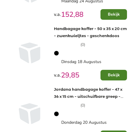
Maandag 24 Augustus
152,88
v.a.
Bekijk
Handbagage koffer - 50 x 35 x 20 cm
- zwenkwieljtes - geschenkdoos
(0)
Dinsdag 18 Augustus
29,85
v.a.
Bekijk
Jordana handbagage koffer - 47 x
36 x 15 cm - uitschuifbare greep -
opvouwbaar
(0)
Donderdag 20 Augustus