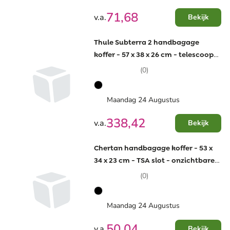
71,68
v.a.
Bekijk
Thule Subterra 2 handbagage
koffer - 57 x 38 x 26 cm - telescoop
handvat
(0)
Maandag 24 Augustus
338,42
v.a.
Bekijk
Chertan handbagage koffer - 53 x
34 x 23 cm - TSA slot - onzichtbare
ritssluiting
(0)
Maandag 24 Augustus
50,04
v.a.
Bekijk