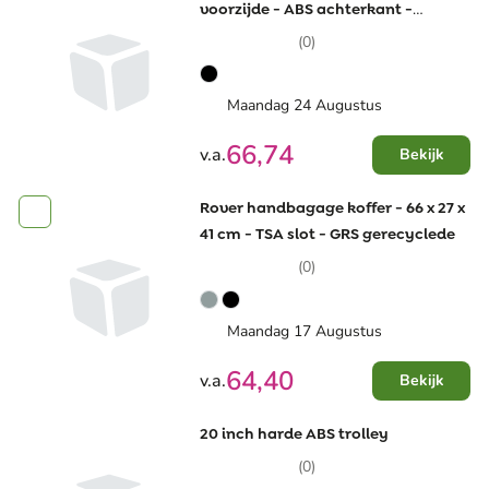
voorzijde - ABS achterkant -
combinatieslot
(0)
Maandag 24 Augustus
66,74
v.a.
Bekijk
Rover handbagage koffer - 66 x 27 x
41 cm - TSA slot - GRS gerecyclede
(0)
Maandag 17 Augustus
64,40
v.a.
Bekijk
20 inch harde ABS trolley
(0)