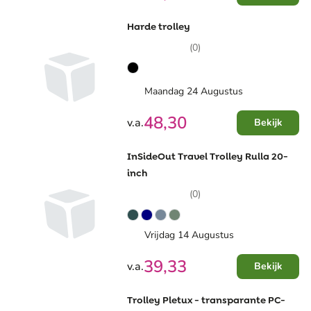
Harde trolley
(0)
Maandag 24 Augustus
48,30
v.a.
Bekijk
InSideOut Travel Trolley Rulla 20-
inch
(0)
Vrijdag 14 Augustus
39,33
v.a.
Bekijk
Trolley Pletux - transparante PC-