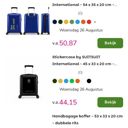
International - 54 x 35 x 20 cm -
cijferslot - trekstang
(0)
+
Woensdag 26 Augustus
50,87
v.a.
Bekijk
Stickercase by SUITSUIT
International - 45 x 33 x 20 cm -
cijferslot - handbagage
(0)
Woensdag 26 Augustus
44,15
v.a.
Bekijk
Handbagage koffer - 53 x 33 x 20 cm
- dubbele rits