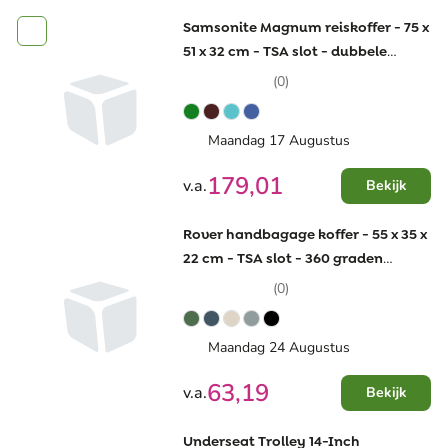
Samsonite Magnum reiskoffer - 75 x
51 x 32 cm - TSA slot - dubbele
trekstang
(0)
Maandag 17 Augustus
179,01
v.a.
Bekijk
Rover handbagage koffer - 55 x 35 x
22 cm - TSA slot - 360 graden
spinner
(0)
Maandag 24 Augustus
63,19
v.a.
Bekijk
Underseat Trolley 14-Inch