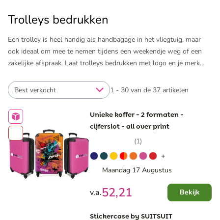
Trolleys bedrukken
Een trolley is heel handig als handbagage in het vliegtuig, maar
ook ideaal om mee te nemen tijdens een weekendje weg of een
zakelijke afspraak. Laat trolleys bedrukken met logo en je merk
gaat letterlijk mee op reis. Zo’n bedrukte trolley is ideaal om in te
zetten als relatiegeschenk voor je klanten, medewerkers of relaties.
Best verkocht
1 - 30 van de 37 artikelen
De optimale metgezel tijdens een korte of langere vakantie.
Unieke koffer - 2 formaten -
Wanneer je het verrassende aanbod trolleys van Pinkcube ziet,
cijferslot - all over print
krijg je al bijna zin om op vakantie te gaan. Naast trolleys
(1)
bedrukken we nog veel meer leuke artikelen voor op reis. Denk
+
bijvoorbeeld aan ​
zonnebrand met logo
en ​
bedrukte reisspellen
.
Wij bieden alles om je merk op een leuke en unieke manier onder
Maandag 17 Augustus
de aandacht te brengen.
52,21
v.a.
Bekijk
Stickercase by SUITSUIT