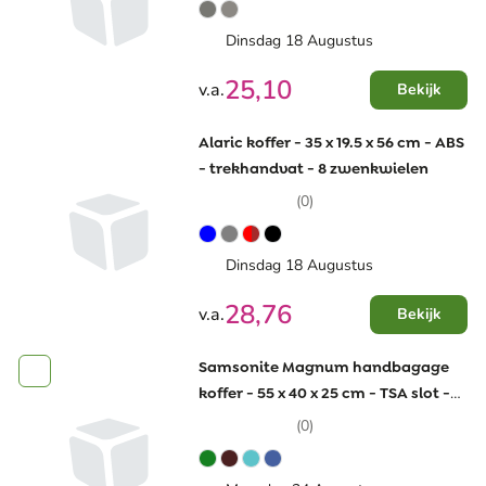
Dinsdag 18 Augustus
25,10
v.a.
Bekijk
Alaric koffer - 35 x 19.5 x 56 cm - ABS
- trekhandvat - 8 zwenkwielen
(0)
Dinsdag 18 Augustus
28,76
v.a.
Bekijk
Samsonite Magnum handbagage
koffer - 55 x 40 x 25 cm - TSA slot -
dubbele trekstang
(0)