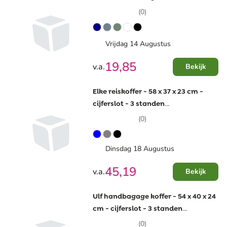
(0)
Vrijdag 14 Augustus
19,85
v.a.
Bekijk
Elke reiskoffer - 58 x 37 x 23 cm -
cijferslot - 3 standen
handgreepsysteem
(0)
Dinsdag 18 Augustus
45,19
v.a.
Bekijk
Ulf handbagage koffer - 54 x 40 x 24
cm - cijferslot - 3 standen
handgreepsysteem - USB poort
(0)