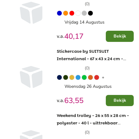
(0)
Vrijdag 14 Augustus
40,17
v.a.
Bekijk
Stickercase by SUITSUIT
International - 67 x 43 x 24 cm -
cijferslot - trekstang
(0)
+
Woensdag 26 Augustus
63,55
v.a.
Bekijk
Weekend trolley - 26 x 55 x 28 cm -
polyester - 40 l - uittrekbaar
trolleysysteem
(0)