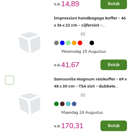
14,89
v.a.
Bekijk
Impression handbagage koffer - 46
x 36 x 22 cm - cijferslot -
uitschuifbare greep
(0)
Woensdag 19 Augustus
41,67
v.a.
Bekijk
Samsonite Magnum reiskoffer - 69 x
48 x 30 cm - TSA slot - dubbele
trekstang
(0)
Maandag 24 Augustus
170,31
v.a.
Bekijk