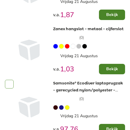
Vrijdag 21 Augustus
1,87
v.a.
Bekijk
Zanex hangslot - metaal - cijferslot
(0)
Vrijdag 21 Augustus
1,03
v.a.
Bekijk
Samsonite® Ecodiver laptoprugzak
- gerecycled nylon/polyester -
waterafstotend - laptop-en
(0)
tabletvak
Vrijdag 21 Augustus
97,76
v.a.
Bekijk