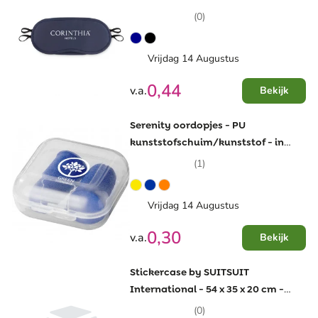
(0)
Vrijdag 14 Augustus
0,44
v.a.
Bekijk
Serenity oordopjes - PU
kunststofschuim/kunststof - in
reisdoosje - voor festival of safety
(1)
Vrijdag 14 Augustus
0,30
v.a.
Bekijk
Stickercase by SUITSUIT
International - 54 x 35 x 20 cm -
cijferslot - trekstang
(0)