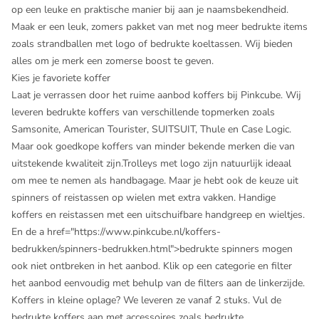
op een leuke en praktische manier bij aan je naamsbekendheid.
Maak er een leuk, zomers pakket van met nog meer bedrukte items
zoals
strandballen met logo
of
bedrukte koeltassen
. Wij bieden
alles om je merk een zomerse boost te geven.
Kies je favoriete koffer
Laat je verrassen door het ruime aanbod koffers bij Pinkcube. Wij
leveren bedrukte koffers van verschillende topmerken zoals
Samsonite
,
American Tourister
, SUITSUIT, Thule en Case Logic.
Maar ook goedkope koffers van minder bekende merken die van
uitstekende kwaliteit zijn.
Trolleys met logo
zijn natuurlijk ideaal
om mee te nemen als handbagage. Maar je hebt ook de keuze uit
spinners of reistassen op wielen met extra vakken. Handige
koffers en reistassen met een uitschuifbare handgreep en wieltjes.
En de a href="https://www.pinkcube.nl/koffers-
bedrukken/spinners-bedrukken.html">bedrukte spinners mogen
ook niet ontbreken in het aanbod. Klik op een categorie en filter
het aanbod eenvoudig met behulp van de filters aan de linkerzijde.
Koffers in kleine oplage? We leveren ze vanaf 2 stuks. Vul de
bedrukte koffers aan met accessoires zoals
bedrukte