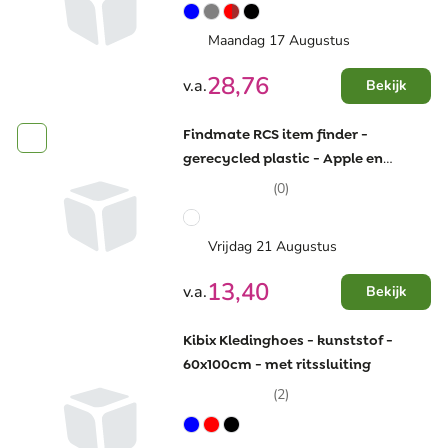
Maandag 17 Augustus
28,76
v.a.
Bekijk
Findmate RCS item finder -
gerecycled plastic - Apple en
Android compatibel - waterdicht
(0)
Vrijdag 21 Augustus
13,40
v.a.
Bekijk
Kibix Kledinghoes - kunststof -
60x100cm - met ritssluiting
(2)