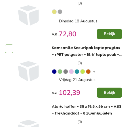
(0)
Dinsdag 18 Augustus
72,80
v.a.
Bekijk
Samsonite Securipak laptoprugtas
- rPET polyester - 15.6" laptopvak -
RFID bescherming - USB-poort
(0)
+
Vrijdag 21 Augustus
102,39
v.a.
Bekijk
Alaric koffer - 35 x 19.5 x 56 cm - ABS
- trekhandvat - 8 zwenkwielen
(0)