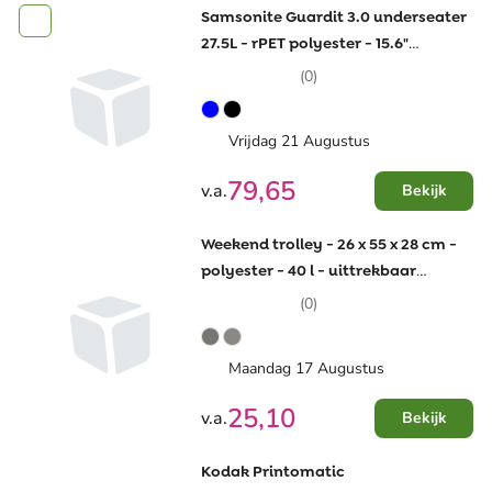
Samsonite Guardit 3.0 underseater
27.5L - rPET polyester - 15.6"
laptopvak
(0)
Vrijdag 21 Augustus
79,65
v.a.
Bekijk
Weekend trolley - 26 x 55 x 28 cm -
polyester - 40 l - uittrekbaar
trolleysysteem
(0)
Maandag 17 Augustus
25,10
v.a.
Bekijk
Kodak Printomatic