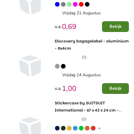
Vrijdag 21 Augustus
0,69
v.a.
Bekijk
Discovery bagagelabel - aluminium
- 8x4cm
(0)
Vrijdag 14 Augustus
1,00
v.a.
Bekijk
Stickercase by SUITSUIT
International - 67 x 43 x 24 cm -
cijferslot - trekstang
(0)
+