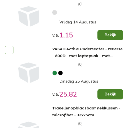
(0)
Vrijdag 14 Augustus
1,15
v.a.
Bekijk
VASAD Active Underseater - reverse
- 600D - met laptopvak - met
trolleyband
(0)
Dinsdag 25 Augustus
25,82
v.a.
Bekijk
Traveller opblaasbaar nekkussen -
microfiber - 33x25cm
(0)