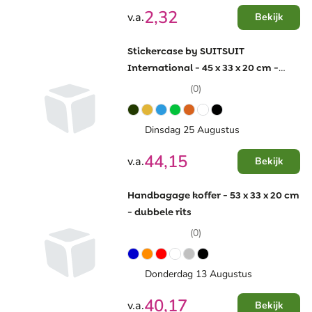
2,32
v.a.
Bekijk
Stickercase by SUITSUIT
International - 45 x 33 x 20 cm -
cijferslot - handbagage
(0)
Dinsdag 25 Augustus
44,15
v.a.
Bekijk
Handbagage koffer - 53 x 33 x 20 cm
- dubbele rits
(0)
Donderdag 13 Augustus
40,17
v.a.
Bekijk