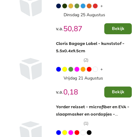
+
Dinsdag 25 Augustus
50,87
v.a.
Bekijk
Cloris Bagage Label - kunststof -
5.5x0.4x9.5cm
(2)
+
Vrijdag 21 Augustus
0,18
v.a.
Bekijk
Yorder reisset - microfiber en EVA -
slaapmasker en oordopjes -
verpakt in tasje
(1)