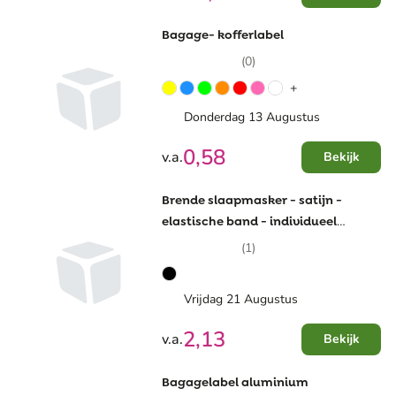
Bagage- kofferlabel
(0)
+
Donderdag 13 Augustus
0,58
v.a.
Bekijk
Brende slaapmasker - satijn -
elastische band - individueel
verpakt in satijnen zakje
(1)
Vrijdag 21 Augustus
2,13
v.a.
Bekijk
Bagagelabel aluminium