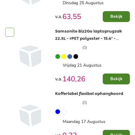
Dinsdag 25 Augustus
63,55
v.a.
Bekijk
Samsonite Biz2Go laptoprugzak
22.5L - rPET polyester - 15.6" -
waterdicht en multifunctioneel
(0)
Vrijdag 21 Augustus
140,26
v.a.
Bekijk
Kofferlabel flexibel ophangkoord
(0)
Maandag 17 Augustus