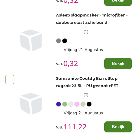
0,32
v.a.
Bekijk
Asleep slaapmasker - microfiber -
dubbele elastische band
(1)
Vrijdag 21 Augustus
0,32
v.a.
Bekijk
Samsonite Coatify Biz rolltop
rugzak 23.5L - PU gecoat rPET
polyester - 15.6" laptopvak -
(0)
waterbestendig
Vrijdag 21 Augustus
111,22
v.a.
Bekijk