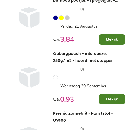
bamboe pootjes - spiegelglas -
UV400
(0)
Vrijdag 21 Augustus
3,84
v.a.
Bekijk
Opbergpouch - microvezel
250g/m2 - koord met stopper
(0)
Woensdag 30 September
0,93
v.a.
Bekijk
Premia zonnebril - kunststof -
UV400
(0)