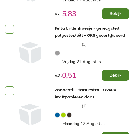
Vrijdag 21 Augustus
5,83
v.a.
Bekijk
Felta brillenhoesje - gerecycled
polyester/vilt - GRS gecertificeerd
(0)
Vrijdag 21 Augustus
0,51
v.a.
Bekijk
Zonnebril - tarwestro - UV400 -
kraftpapieren doos
(1)
Maandag 17 Augustus