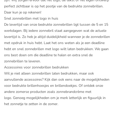
zijn. Wij zorgen ervoor dat het logo, de tekst of het eigen ontwerp
perfect zichtbaar is op het pootje van de bedrukte zonnebrillen.
Daar kun je op rekenen!
Snel zonnebrillen met logo in huis
De levertijd van onze bedrukte zonnebrillen ligt tussen de 5 en 15
werkdagen. Bij iedere zonnebril staat aangegeven wat de actuele
levertijd is. Zo heb je altijd duidelijkheid wanneer je de zonnebrillen
met opdruk in huis hebt. Laat het ons weten als je een deadline
hebt en snel zonnebrillen met logo wilt laten bedrukken. We gaan
ons best doen om die deadline te halen en extra snel de
zonnebrillen te leveren.
Accessoires voor zonnebrillen bedrukken
Wil je niet alleen zonnebrillen laten bedrukken, maar ook
aanvullende accessoires? Kijk dan ook eens naar de mogelijkheden
voor
bedrukte brillenhoesjes
en
brillendoekjes
. Of ontdek onze
andere zomerse producten zoals
z
onnebrandcrème met
logo.
Genoeg mogelijkheden om je merk letterlijk en figuurlijk in
het zonnetje te zetten in de zomer.