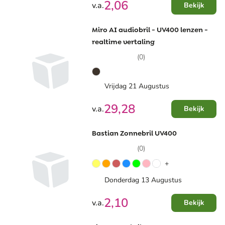
2,06
v.a.
Bekijk
Miro AI audiobril - UV400 lenzen -
realtime vertaling
(0)
Vrijdag 21 Augustus
29,28
v.a.
Bekijk
Bastian Zonnebril UV400
(0)
+
Donderdag 13 Augustus
2,10
v.a.
Bekijk