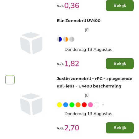
0,36
v.a.
Bekijk
Elin Zonnebril UV400
(0)
Donderdag 13 Augustus
1,82
v.a.
Bekijk
Justin zonnebril - rPC - spiegelende
uni-lens - UV400 bescherming
(0)
+
Donderdag 13 Augustus
2,70
v.a.
Bekijk