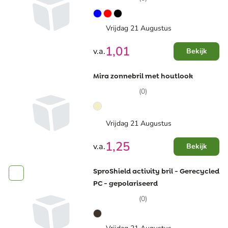
Vrijdag 21 Augustus
1,01
v.a.
Bekijk
Mira zonnebril met houtlook
(0)
Vrijdag 21 Augustus
1,25
v.a.
Bekijk
SproShield activity bril - Gerecycled
PC - gepolariseerd
(0)