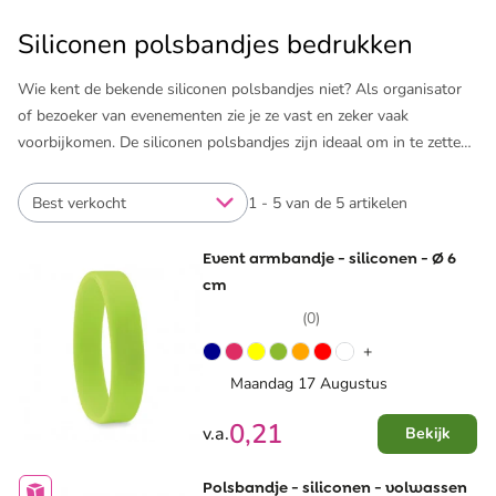
Siliconen polsbandjes bedrukken
Wie kent de bekende siliconen polsbandjes niet? Als organisator
of bezoeker van evenementen zie je ze vast en zeker vaak
voorbijkomen. De siliconen polsbandjes zijn ideaal om in te zetten
als merchandise of giveaway voor de fans van merk of evenement.
Door de verschillende kleurtjes vallen ze lekker op en ze gaan niet
Best verkocht
1 - 5 van de 5 artikelen
gauw stuk. De ontvangers lopen er vol trots mee rond. Laat de
polsbandjes bedrukken met het logo en de kleurrijke items zorgen
Event armbandje - siliconen - Ø 6
meteen voor extra promotie.
cm
(0)
Naast polsbandjes bedrukken wij nog veel meer leuke, goedkope
+
producten die ideaal zijn als giveaways of merchandise. Denk
bijvoorbeeld aan ​
pennen met logo
of ​
bedrukte snoepblikjes
. We
Maandag 17 Augustus
denken graag met je mee over de best passende items voor jouw
0,21
v.a.
Bekijk
bedrijf.
Polsbandje - siliconen - volwassen