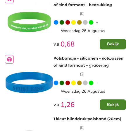
of kind formaat - bedrukking
(0)
+
Woensdag 26 Augustus
0,68
v.a.
Bekijk
Polsbandje - siliconen - volwassen
of kind formaat - gravering
(2)
+
Woensdag 26 Augustus
1,26
v.a.
Bekijk
1 kleur blinddruk polsband (20cm)
(0)