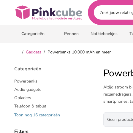
Ga naar hoofdinhoud
Pinkcube
Categorieën
Pennen
Notitieboekjes
T
/
/
Gadgets
Powerbanks 10.000 mAh en meer
Categorieën
Power
Powerbanks
Altijd stroom b
Audio gadgets
reclamedragers.
Opladers
smartphones, ta
Telefoon & tablet
Toon nog 16 categorieën
Bij Pinkcube be
Geen product
Van merken als 
Ontdek de mogel
Filters