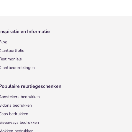
Inspiratie en Informatie
Blog
Klantportfolio
Testimonials
Klantbeoordelingen
Populaire relatiegeschenken
Aanstekers bedrukken
Bidons bedrukken
Caps bedrukken
Giveaways bedrukken
Mokken bedrukken