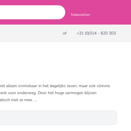
Nabestellen
of
+31 (0)314 - 820 303
iet alleen onmisbaar in het dagelijks leven, maar ook slimme
schenk voor onderweg. Door het hoge vermogen blijven
atisch met ze mee.
 Wij hebben powerbanks tot wel 45.000 mAh in ons assortiment.
van duurzame materialen zoals bamboe of gerecycled plastic.
n digitaal ontwerp van ons.