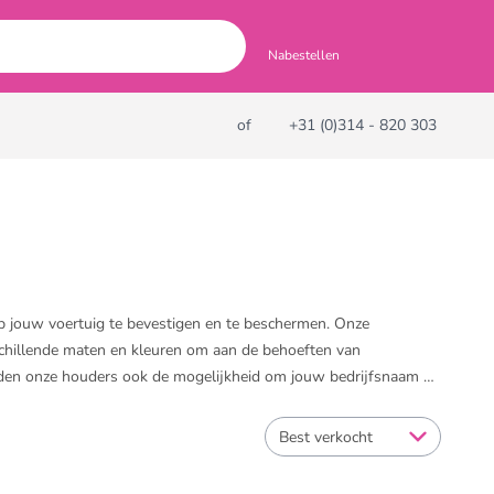
Nabestellen
of
+31 (0)314 - 820 303
p jouw voertuig te bevestigen en te beschermen. Onze
schillende maten en kleuren om aan de behoeften van
eden onze houders ook de mogelijkheid om jouw bedrijfsnaam of
en en jouw voertuig een professionele uitstraling te geven.
tijlvolle en functionele manier.
Best verkocht