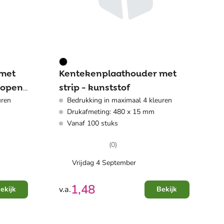
 met
Kentekenplaathouder met
 open-
strip - kunststof
uren
Bedrukking in maximaal 4 kleuren
Drukafmeting: 480 x 15 mm
Vanaf 100 stuks
(0)
Vrijdag 4 September
1,48
v.a.
ekijk
Bekijk