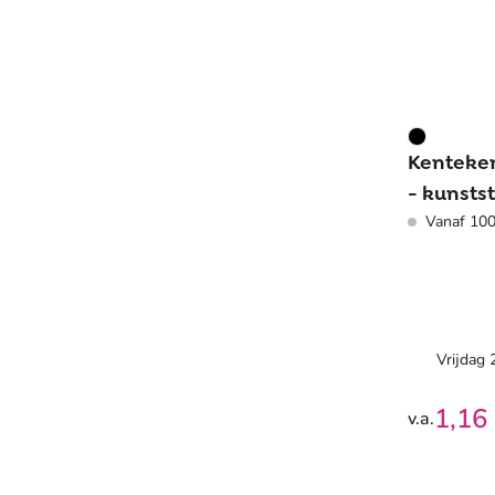
Kenteken
- kunstst
Vanaf 100
zonder t
Vrijdag
1,16
v.a.