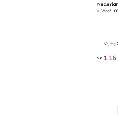
Nederlan
Vanaf 100
kliksyst
tekstran
Vrijdag
1,16
v.a.