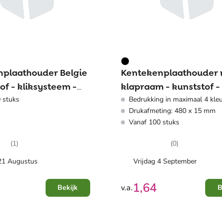
plaathouder Belgie
Kentekenplaathouder
of - kliksysteem -
klapraam - kunststof -
 stuks
Bedrukking in maximaal 4 kle
ekstrand
en sluitsysteem
Drukafmeting: 480 x 15 mm
Vanaf 100 stuks
(1)
(0)
 21 Augustus
Vrijdag 4 September
1,64
v.a.
Bekijk
B