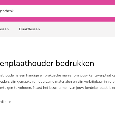
assen
Drinkflessen
enplaathouder bedrukken
athouder is een handige en praktische manier om jouw kentekenplaat o
uders zijn gemaakt van duurzame materialen en zijn verkrijgbaar in ver
oertuigen te voldoen. Naast het beschermen van jouw kentekenplaat, bi
edrukken, waardoor ze een effectieve manier zijn om jouw merk te promot
nog jouw kentekenplaathouders en bescherm jouw kentekenplaat op een s
rtikelen