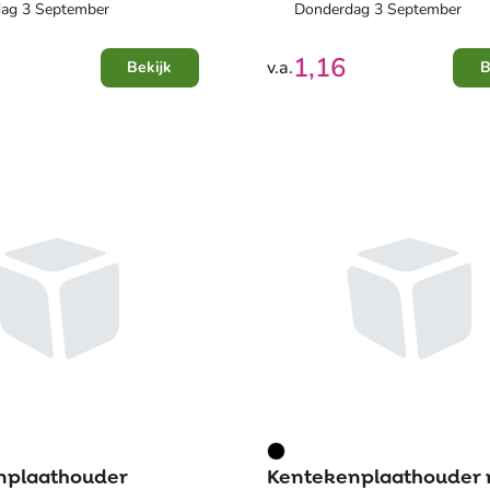
ag 3 September
Donderdag 3 September
1,16
v.a.
Bekijk
B
nplaathouder
Kentekenplaathouder 