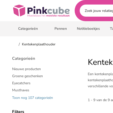
Ga naar hoofdinhoud
Pinkcube
Categorieën
Pennen
Notitieboekjes
T
/
Kentekenplaathouder
Categorieën
Kentek
Nieuwe producten
Een kentekenpla
Groene geschenken
kentekenplaatho
Eyecatchers
verschillende v
Musthaves
logo te laten b
Toon nog 107 categorieën
Bestel vandaag 
1 - 9 van de 9 a
Filters