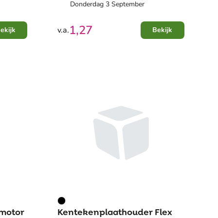
Donderdag 3 September
1,27
v.a.
ekijk
Bekijk
motor
Kentekenplaathouder Flex