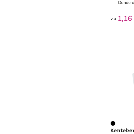
Donderd
1,16
v.a.
Kenteke