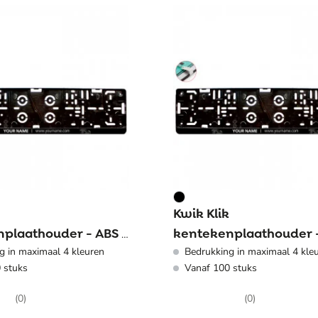
Kwik Klik
plaathouder - ABS -
kentekenplaathouder -
g in maximaal 4 kleuren
Bedrukking in maximaal 4 kle
nd
België
 stuks
Vanaf 100 stuks
(0)
(0)