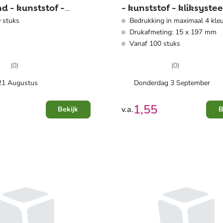
d - kunststof -
- kunststof - kliksyste
 stuks
Bedrukking in maximaal 4 kle
eem - zonder
Drukafmeting: 15 x 197 mm
d
Vanaf 100 stuks
(0)
(0)
 21 Augustus
Donderdag 3 September
1,55
v.a.
Bekijk
B