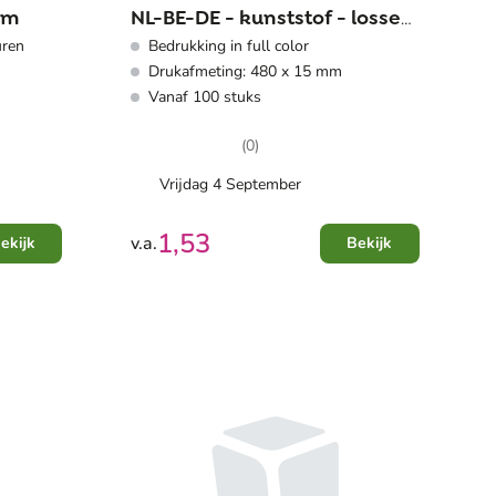
em
NL-BE-DE - kunststof - losse
uren
Bedrukking in full color
reclamestrip
Drukafmeting: 480 x 15 mm
Vanaf 100 stuks
(0)
Vrijdag 4 September
1,53
v.a.
ekijk
Bekijk