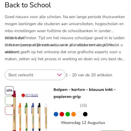
Back to School
Goed nieuws voor alle scholen. Na een lange periode thuiswerken
mogen leerlingen die studeren aan universiteiten, hogescholen en
mbo-instellingen weer fulltime de schoolbanken in zonder
anderhalve meter. Tijd om het nieuwe schooljaar goed in te luiden
Wist u dat?
met een persoonlijk cadeautje voor alle studenten als warm
U het ontwerp al binnen een uur in je mailbox ontvangt? Nadat u
welkom.
akkoord geeft op het ontwerp dat onze grafische experts voor u
maken, zetten wij het proces in werking en doen wij ons best de
bestelling zo snel mogelijk bij u te bezorgen. Kortom, bij Pinkcube
regelt u snel én eenvoudig Back to School gifts. Neem ook eens
Best verkocht
1 - 20 van de 20 artikelen
een kijkje tussen
giveaways
,
agenda's
of
notitieboekjes
.
Balpen - karton - blauwe inkt -
10%
papieren grip
(16)
Woensdag 12 Augustus