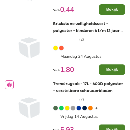
0,44
v.a.
Bekijk
Brickstone veiligheidsvest -
polyester - kinderen 6 t/m 12 jaar -
klittenbandsluiting
(2)
Maandag 24 Augustus
1,80
v.a.
Bekijk
Trend rugzak - 17L - 600D polyester
- verstelbare schouderbladen
(7)
+
Vrijdag 14 Augustus
5,93
v.a.
Bekijk