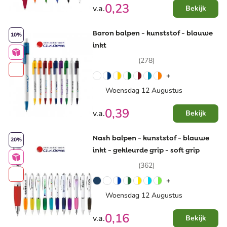
0,23
v.a.
Bekijk
Baron balpen - kunststof - blauwe
10%
inkt
(278)
+
Woensdag 12 Augustus
0,39
v.a.
Bekijk
Nash balpen - kunststof - blauwe
20%
inkt - gekleurde grip - soft grip
(362)
+
Woensdag 12 Augustus
0,16
v.a.
Bekijk