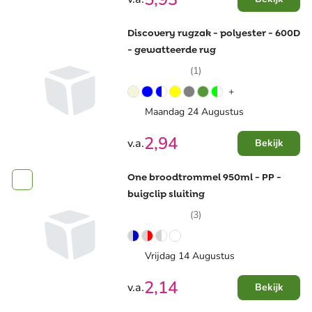
Discovery rugzak - polyester - 600D
- gewatteerde rug
(1)
+
Maandag 24 Augustus
2,94
v.a.
Bekijk
One broodtrommel 950ml - PP -
buigclip sluiting
(3)
Vrijdag 14 Augustus
2,14
v.a.
Bekijk