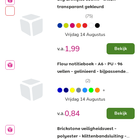
transparant gekleurd
(75)
Vrijdag 14 Augustus
1,99
v.a.
Bekijk
Flow notitieboek - A6 - PU - 96
vellen - gelinieerd - bijpassende
elastische band en lint
(2)
+
Vrijdag 14 Augustus
0,84
v.a.
Bekijk
Brickstone veiligheidsvest -
polyester - klittenbandsluiting -