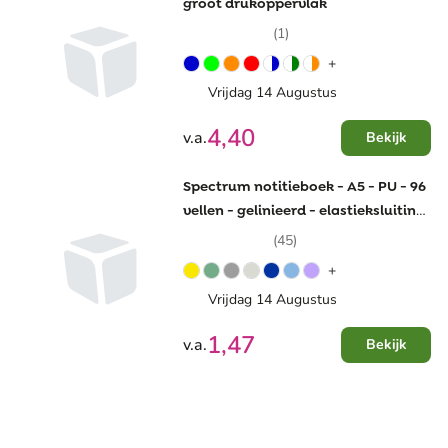
groot drukoppervlak
(1)
+
Vrijdag 14 Augustus
4,40
v.a.
Bekijk
Spectrum notitieboek - A5 - PU - 96
vellen - gelinieerd - elastieksluiting
en leeslint
(45)
+
Vrijdag 14 Augustus
1,47
v.a.
Bekijk