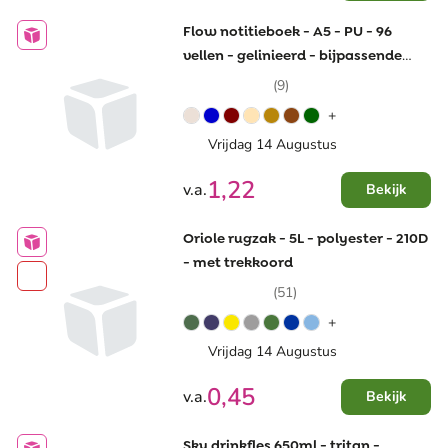
Flow notitieboek - A5 - PU - 96
vellen - gelinieerd - bijpassende
elastische band en lint
(9)
+
Vrijdag 14 Augustus
1,22
v.a.
Bekijk
Oriole rugzak - 5L - polyester - 210D
- met trekkoord
(51)
+
Vrijdag 14 Augustus
0,45
v.a.
Bekijk
Sky drinkfles 650ml - tritan -