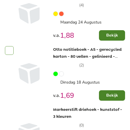
diverse maten
(4)
Maandag 24 Augustus
1,88
v.a.
Bekijk
Otto notitieboek - A5 - gerecycled
karton - 80 vellen - gelinieerd -
elastiek en leeslint
(2)
Dinsdag 18 Augustus
1,69
v.a.
Bekijk
Markeerstift driehoek - kunststof -
3 kleuren
(0)