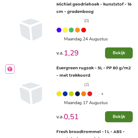
Michiel geodriehoek - kunststof - 16
cm - gradenboog
(0)
Maandag 24 Augustus
1,29
v.a.
Bekijk
Evergreen rugzak - 5L - PP 80 g/m2
- met trekkoord
(2)
+
Maandag 17 Augustus
0,51
v.a.
Bekijk
Fresh broodtrommel - 1 L - ABS -