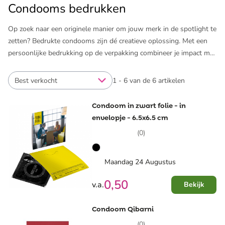
Condooms bedrukken
Op zoek naar een originele manier om jouw merk in de spotlight te
zetten? Bedrukte condooms zijn dé creatieve oplossing. Met een
persoonlijke bedrukking op de verpakking combineer je impact met
bewustwording. Perfect voor evenementen of reclamecampagnes.
En wij zorgen ervoor dat jouw logo of boodschap er perfect op
Best verkocht
1 - 6 van de 6 artikelen
staat.
Condoom in zwart folie - in
Laat de verpakking van condooms bedrukken met jouw logo of
envelopje - 6.5x6.5 cm
kies voor een complete festival set inclusief condooms. Een leuke
(0)
aanvulling op nog meer
bedrukte festival artikelen​
. Waar je ook
voor kiest: bij ons regel je het eenvoudig en snel. Je krijgt binnen
een uur een digitale proefdruk, zodat je zeker weet dat het
Maandag 24 Augustus
eindresultaat perfect is.
0,50
v.a.
Bekijk
Condoom Qibarni
(0)