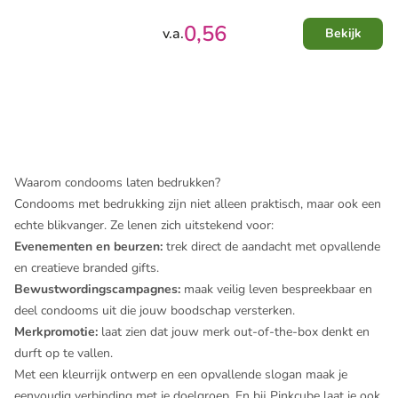
0,56
v.a.
Bekijk
Waarom condooms laten bedrukken?
Condooms met bedrukking zijn niet alleen praktisch, maar ook een
echte blikvanger. Ze lenen zich uitstekend voor:
Evenementen en beurzen:
trek direct de aandacht met opvallende
en creatieve branded gifts.
Bewustwordingscampagnes:
maak veilig leven bespreekbaar en
deel condooms uit die jouw boodschap versterken.
Merkpromotie:
laat zien dat jouw merk out-of-the-box denkt en
durft op te vallen.
Met een kleurrijk ontwerp en een opvallende slogan maak je
eenvoudig verbinding met je doelgroep. En bij Pinkcube laat je ook