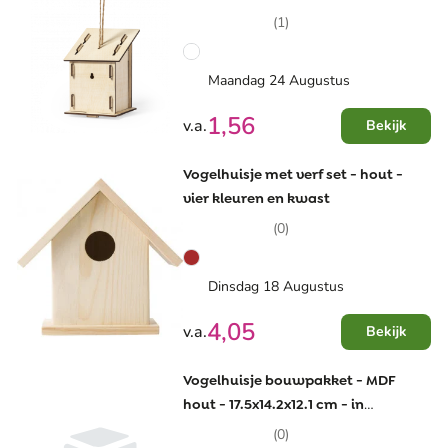
(1)
Maandag 24 Augustus
1,56
v.a.
Bekijk
Vogelhuisje met verf set - hout -
vier kleuren en kwast
(0)
Dinsdag 18 Augustus
4,05
v.a.
Bekijk
Vogelhuisje bouwpakket - MDF
hout - 17.5x14.2x12.1 cm - in
geschenkverpakking
(0)