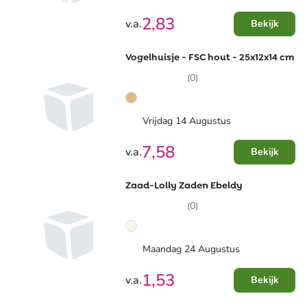
2,83
v.a.
Bekijk
Vogelhuisje - FSC hout - 25x12x14 cm
(0)
Vrijdag 14 Augustus
7,58
v.a.
Bekijk
Zaad-Lolly Zaden Ebeldy
(0)
Maandag 24 Augustus
1,53
v.a.
Bekijk