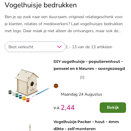
Vogelhuisje bedrukken
Ben je op zoek naar een duurzaam, origineel relatiegeschenk voor
je klanten, relaties of medewerkers? Laat vogelhuisjes bedrukken
met logo. Daar maak je niet alleen de ontvangers, maar ook de
vogels blij mee. De vogelhuisjes met logo dragen bovendien op
een leuke manier bij aan je naamsbekendheid. Wat wil je nog
Best verkocht
1 - 13 van de 13 artikelen
meer? In het aanbod van Pinkcube heb je volop keuze. Kies je
favoriete huisje en laat die vogels maar komen!
DIY vogelhuisje - populierenhout -
penseel en 6 kleuren - voorgezaagd
Naast vogelhuisjes bedrukken we nog meer leuke items voor in de
(0)
tuin. Wat dacht je van ​
kweeksets met logo
en andere ​
bedrukte
tuinproducten
. Laat je inspireren en geef een groen cadeau.
Maandag 24 Augustus
2,44
v.a.
Bekijk
Vogelhuisje Pecker - hout - 4mm
dikte - zelf monteren