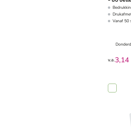
- 80 vell
Bedrukkin
zwarte e
Drukafmet
bladwijz
Vanaf 50 
Donderd
3,14
v.a.