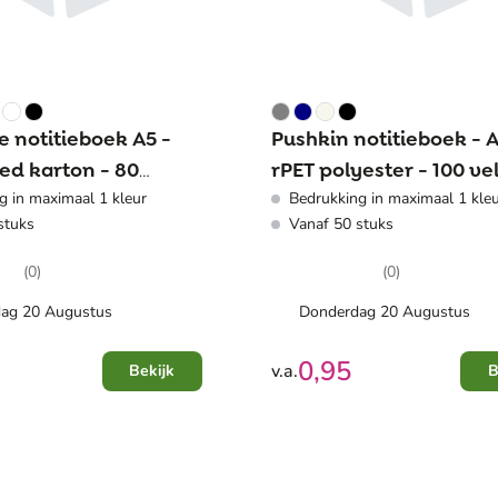
e notitieboek A5 -
Pushkin notitieboek - A
ed karton - 80
rPET polyester - 100 vel
g in maximaal 1 kleur
Bedrukking in maximaal 1 kle
rde pagina's -
harde kaft
stuks
Vanaf 50 stuks
sluiting - leeslint
(0)
(0)
ag 20 Augustus
Donderdag 20 Augustus
0,95
v.a.
Bekijk
B