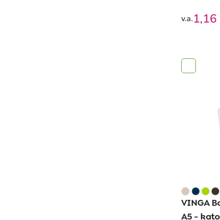
1,16
v.a.
VINGA Bo
A5 - kat