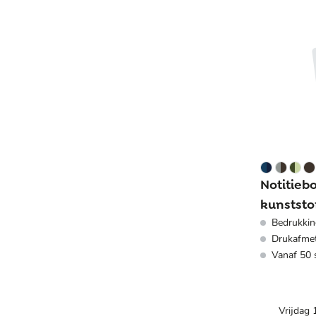
Notitieb
kunststof
Bedrukking
geliniee
Drukafmet
Vanaf 50 
Vrijdag