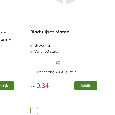
Bladwijzer Momo
7 -
len -
Gravering
ur
Vanaf 50 stuks
(0)
Donderdag 20 Augustus
0,34
v.a.
ekijk
Bekijk