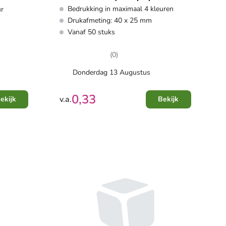
Bedrukking in maximaal 4 kleuren
ur
diverse kleuren -
Drukafmeting: 40 x 25 mm
boekenlegger in lampvorm
Vanaf 50 stuks
(0)
Donderdag 13 Augustus
0,33
v.a.
ekijk
Bekijk