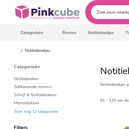
Ga naar hoofdinhoud
Pinkcube
Categorieën
Pennen
Notitieboekjes
T
/
Notitieboekjes
Categorieën
Notiti
Notitieboeken
Notitieboekjes 
Zelfklevende memo's
Schrijf & Notitieblokken
91 - 120 van de
Memoblokken
Toon nog 12 categorieën
Filters