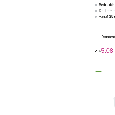
Bedrukkin
papier - 
Drukafmet
geliniee
Vanaf 25 
magnetis
Donderd
5,08
v.a.