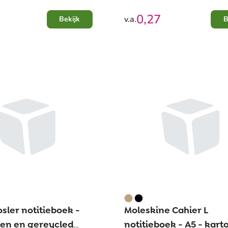
0,27
v.a.
Bekijk
B
sler notitieboek -
Moleskine Cahier L
oen en gereycled
notitieboek - A5 - kart