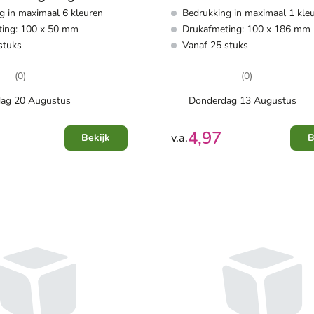
g in maximaal 6 kleuren
Bedrukking in maximaal 1 kle
80 vellen -
vellen - gelinieerd
ing: 100 x 50 mm
Drukafmeting: 100 x 186 mm
rd - PU band met
stuks
Vanaf 25 stuks
che sluiting
(0)
(0)
ag 20 Augustus
Donderdag 13 Augustus
4,97
v.a.
Bekijk
B