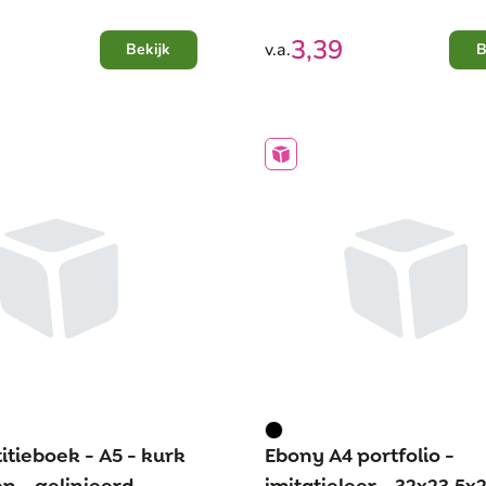
3,39
v.a.
Bekijk
B
itieboek - A5 - kurk
Ebony A4 portfolio -