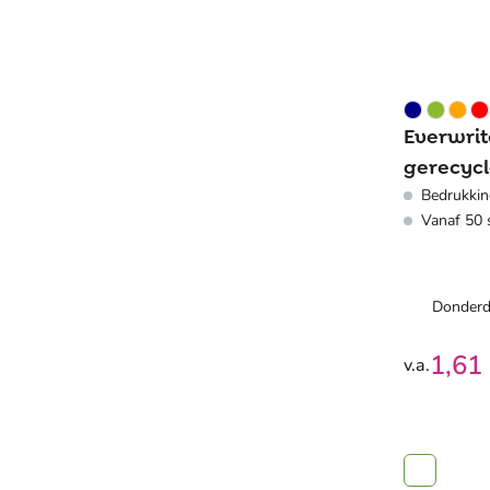
Everwrit
gerecycl
Bedrukkin
geliniee
Vanaf 50 
elastiek 
Donderd
1,61
v.a.