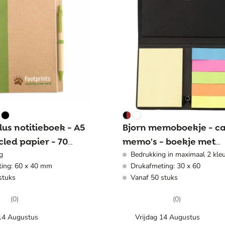
lus notitieboek - A5
Bjorn memoboekje - ca
cled papier - 70
memo's - boekje met
g
Bedrukking in maximaal 2 kle
inclusief balpen
visitekaarthouder
ing: 60 x 40 mm
Drukafmeting: 30 x 60
stuks
Vanaf 50 stuks
(0)
(0)
 14 Augustus
Vrijdag 14 Augustus