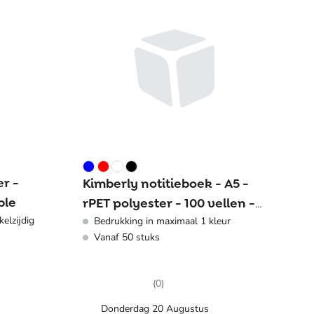
er -
Kimberly notitieboek - A5 -
ble
rPET polyester - 100 vellen -
kelzijdig
Bedrukking in maximaal 1 kleur
wire-o binding - hardcover
Vanaf 50 stuks
(0)
Donderdag 20 Augustus