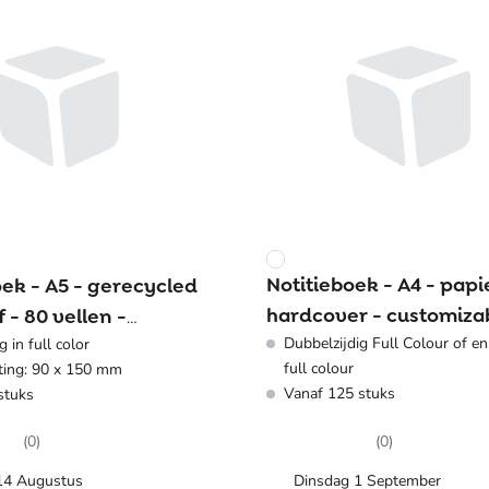
Notitieboek - A4 - papi
oek - A5 - gerecycled
hardcover - customiza
 - 80 vellen -
Dubbelzijdig Full Colour of en
 in full color
rd
full colour
ing: 90 x 150 mm
Vanaf 125 stuks
stuks
(0)
(0)
 14 Augustus
Dinsdag 1 September