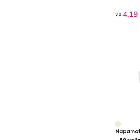
4,19
v.a.
Napa not