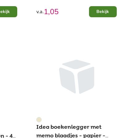
1,05
v.a.
ekijk
Bekijk
Idea boekenlegger met
memo blaadjes - papier -
on - 40