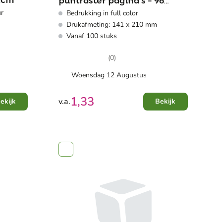
x2cm
puntraster pagina's - 96
ur
Bedrukking in full color
vellen - elastische band & lint
Drukafmeting: 141 x 210 mm
Vanaf 100 stuks
(0)
Woensdag 12 Augustus
1,33
v.a.
ekijk
Bekijk