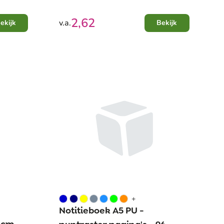
2,62
v.a.
ekijk
Bekijk
+
Notitieboek A5 PU -