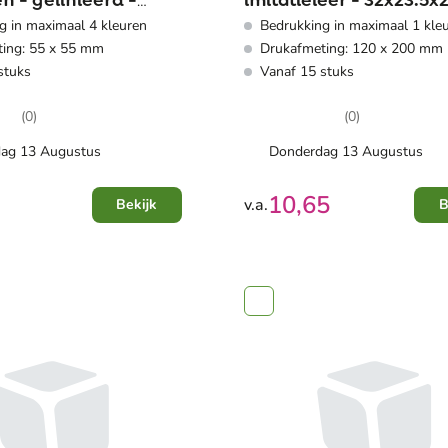
en - gelinieerd -
imitatieleer - 32x23.5
g in maximaal 4 kleuren
Bedrukking in maximaal 1 kle
lastieksluiting en
ing: 55 x 55 mm
Drukafmeting: 120 x 200 mm
er
stuks
Vanaf 15 stuks
(0)
(0)
ag 13 Augustus
Donderdag 13 Augustus
10,65
v.a.
Bekijk
B