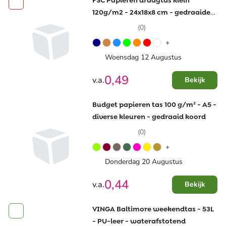
FSC Papieren draagtas klein
120g/m2 - 24x18x8 cm - gedraaide
hengsels
(0)
+
Woensdag 12 Augustus
0,49
v.a.
Bekijk
Budget papieren tas 100 g/m² - A5 -
diverse kleuren - gedraaid koord
(0)
+
Donderdag 20 Augustus
0,44
v.a.
Bekijk
VINGA Baltimore weekendtas - 53L
- PU-leer - waterafstotend