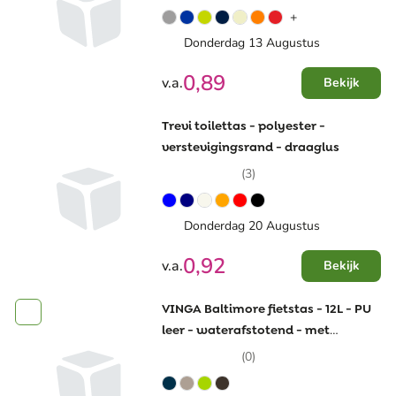
+
Donderdag 13 Augustus
0,89
v.a.
Bekijk
Trevi toilettas - polyester -
verstevigingsrand - draaglus
(3)
Donderdag 20 Augustus
0,92
v.a.
Bekijk
VINGA Baltimore fietstas - 12L - PU
leer - waterafstotend - met
laptopvak
(0)