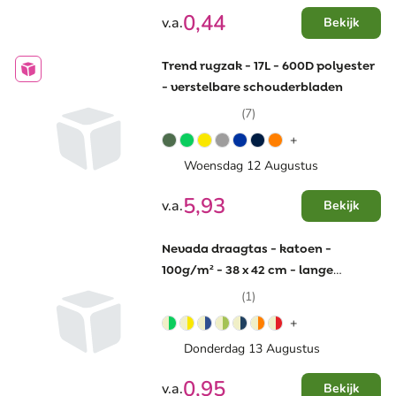
0,44
v.a.
Bekijk
Trend rugzak - 17L - 600D polyester
- verstelbare schouderbladen
(7)
+
Woensdag 12 Augustus
5,93
v.a.
Bekijk
Nevada draagtas - katoen -
100g/m² - 38 x 42 cm - lange
gekleurde hengsels
(1)
+
Donderdag 13 Augustus
0,95
v.a.
Bekijk