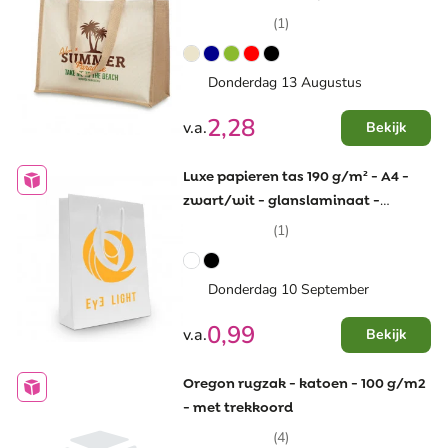
(1)
Donderdag 13 Augustus
2,28
v.a.
Bekijk
Luxe papieren tas 190 g/m² - A4 -
zwart/wit - glanslaminaat -
katoenen koord
(1)
Donderdag 10 September
0,99
v.a.
Bekijk
Oregon rugzak - katoen - 100 g/m2
- met trekkoord
(4)