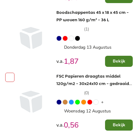
Boodschappentas 45 x 18 x 45 cm -
PP woven 160 g/m² - 36 L
(1)
Donderdag 13 Augustus
1,87
v.a.
Bekijk
FSC Papieren draagtas middel
120g/m2 - 30x24x10 cm - gedraaide
hengsels
(0)
+
Woensdag 12 Augustus
0,56
v.a.
Bekijk