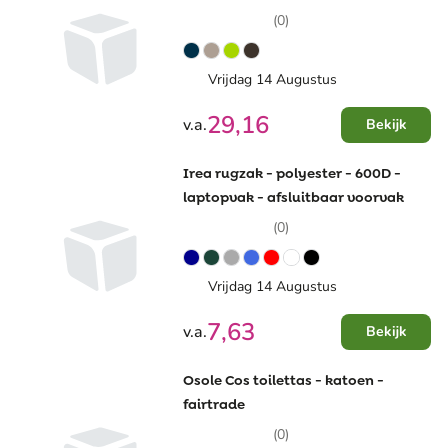
(0)
Vrijdag 14 Augustus
29,16
v.a.
Bekijk
Irea rugzak - polyester - 600D -
laptopvak - afsluitbaar voorvak
(0)
Vrijdag 14 Augustus
7,63
v.a.
Bekijk
Osole Cos toilettas - katoen -
fairtrade
(0)