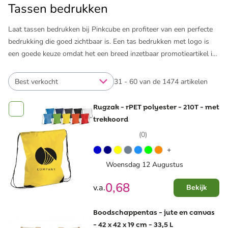
Tassen bedrukken
Laat tassen bedrukken bij Pinkcube en profiteer van een perfecte
bedrukking die goed zichtbaar is. Een tas bedrukken met logo is
een goede keuze omdat het een breed inzetbaar promotieartikel is
met veel ruimte voor de bedrukking. Laat je verrassen door de vele
mogelijkheden.
Best verkocht
31 - 60 van de 1474 artikelen
Rugzak - rPET polyester - 210T - met
trekkoord
(0)
+
Woensdag 12 Augustus
0,68
v.a.
Bekijk
Boodschappentas - jute en canvas
- 42 x 42 x 19 cm - 33,5 L