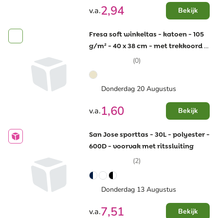
2,94
v.a.
Bekijk
Fresa soft winkeltas - katoen - 105
g/m² - 40 x 38 cm - met trekkoord -
opvouwbaar
(0)
Donderdag 20 Augustus
1,60
v.a.
Bekijk
San Jose sporttas - 30L - polyester -
600D - voorvak met ritssluiting
(2)
Donderdag 13 Augustus
7,51
v.a.
Bekijk