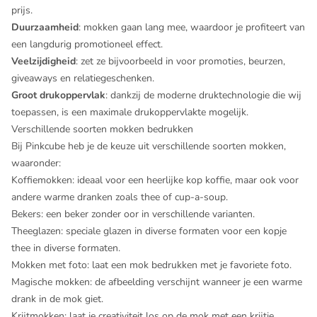
prijs.
Duurzaamheid
: mokken gaan lang mee, waardoor je profiteert van
een langdurig promotioneel effect.
Veelzijdigheid
: zet ze bijvoorbeeld in voor promoties, beurzen,
giveaways en relatiegeschenken.
Groot drukoppervlak
: dankzij de moderne druktechnologie die wij
toepassen, is een maximale drukoppervlakte mogelijk.
Verschillende soorten mokken bedrukken
Bij Pinkcube heb je de keuze uit verschillende soorten mokken,
waaronder:
Koffiemokken
: ideaal voor een heerlijke kop koffie, maar ook voor
andere warme dranken zoals thee of cup-a-soup.
Bekers
: een beker zonder oor in verschillende varianten.
Theeglazen
: speciale glazen in diverse formaten voor een kopje
thee in diverse formaten.
Mokken met foto
: laat een mok bedrukken met je favoriete foto.
Magische mokken
: de afbeelding verschijnt wanneer je een warme
drank in de mok giet.
Krijtmokken
: laat je creativiteit los op de mok met een krijtje.